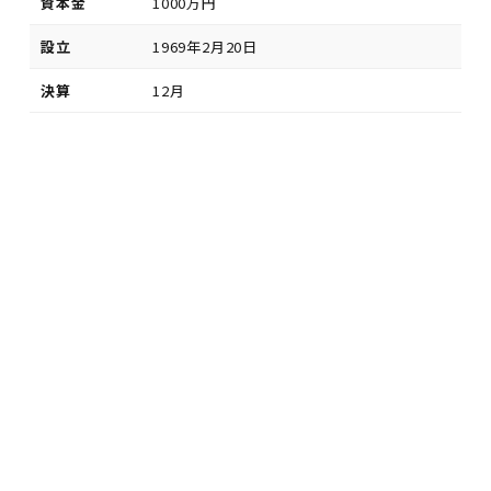
資本金
1000万円
設立
1969年2月20日
決算
12月
昭和43年10
屋内現車作業場 完成検査場 鈑金塗装工
月
場等建物完成
認証取得 所在地において自動車分解整備事
業の認証取得
認証番号 3715号
事業の種類
普通自動車分解整備事業
小型自動車分解整備事業