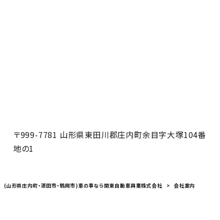
〒999-7781 山形県東田川郡庄内町余目字大塚104番
地の1
(山形県庄内町・酒田市・鶴岡市)車の事なら関東自動車興業株式会社
>
会社案内